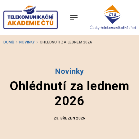
Přejít
k
hlavnímu
obsahu
DOMŮ
NOVINKY
OHLÉDNUTÍ ZA LEDNEM 2026
O NÁS
LEKTOŘI
Novinky
Ohlédnutí za lednem
TÉMATA PŘEDNÁŠEK
2026
GALERIE
23. BŘEZEN 2026
NOVINKY