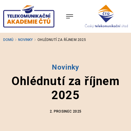
Přejít
k
hlavnímu
obsahu
DOMŮ
NOVINKY
OHLÉDNUTÍ ZA ŘÍJNEM 2025
O NÁS
LEKTOŘI
Novinky
Ohlédnutí za říjnem
TÉMATA PŘEDNÁŠEK
2025
GALERIE
2. PROSINEC 2025
NOVINKY